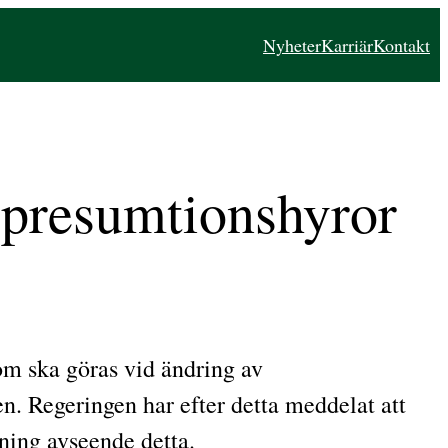
Nyheter
Karriär
Kontakt
v presumtionshyror
om ska göras vid ändring av
n. Regeringen har efter detta meddelat att
dning avseende detta.