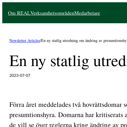
Hoppa
Om REAL
Verksamhetsområden
Medarbetare
till
innehåll
Newsletter Articles
/
En ny statlig utredning om ändring av presumtionshy
En ny statlig utr
2023-07-07
Förra året meddelades två hovrättsdomar s
presumtionshyra. Domarna har kritiserats a
de vill se över reglerna kring ändring av pr