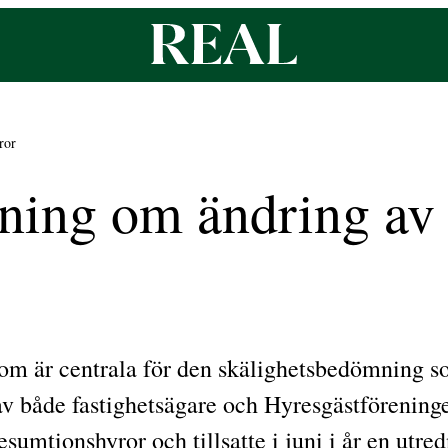
ror
edning om ändring a
om är centrala för den skälighetsbedömning s
v både fastighetsägare och Hyresgästföreninge
esumtionshyror och tillsatte i juni i år en utre