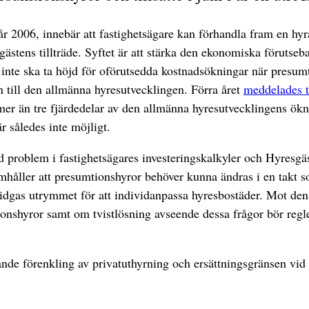
r 2006, innebär att fastighetsägare kan förhandla fram en hyr
gästens tillträde. Syftet är att stärka den ekonomiska förut
re inte ska ta höjd för oförutsedda kostnadsökningar när presum
till den allmänna hyresutvecklingen. Förra året
meddelades t
r än tre fjärdedelar av den allmänna hyresutvecklingens öknin
 således inte möjligt.
ed problem i fastighetsägares investeringskalkyler och Hyresgä
mhåller att presumtionshyror behöver kunna ändras i en takt s
 vidgas utrymmet för att individanpassa hyresbostäder. Mot den
tionshyror samt om tvistlösning avseende dessa frågor bör reg
nde förenkling av privatuthyrning och ersättningsgränsen vid