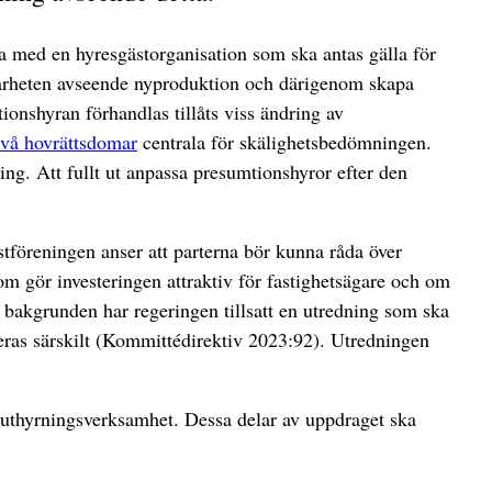
a med en hyresgästorganisation som ska antas gälla för
sebarheten avseende nyproduktion och därigenom skapa
tionshyran förhandlas tillåts viss ändring av
vå hovrättsdomar
centrala för skälighetsbedömningen.
g. Att fullt ut anpassa presumtionshyror efter den
stföreningen anser att parterna bör kunna råda över
om gör investeringen attraktiv för fastighetsägare och om
 bakgrunden har regeringen tillsatt en utredning som ska
leras särskilt (Kommittédirektiv 2023:92). Utredningen
 uthyrningsverksamhet. Dessa delar av uppdraget ska