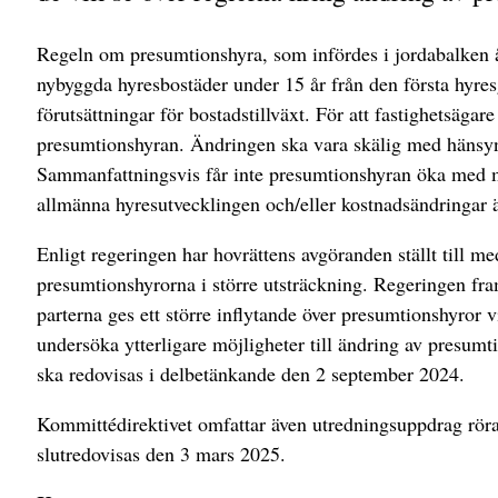
Regeln om presumtionshyra, som infördes i jordabalken å
nybyggda hyresbostäder under 15 år från den första hyres
förutsättningar för bostadstillväxt. För att fastighetsäga
presumtionshyran. Ändringen ska vara skälig med hänsyn 
Sammanfattningsvis får inte presumtionshyran öka med me
allmänna hyresutvecklingen och/eller kostnadsändringar är
Enligt regeringen har hovrättens avgöranden ställt till m
presumtionshyrorna i större utsträckning. Regeringen fra
parterna ges ett större inflytande över presumtionshyror
undersöka ytterligare möjligheter till ändring av presum
ska redovisas i delbetänkande den 2 september 2024.
Kommittédirektivet omfattar även utredningsuppdrag röra
slutredovisas den 3 mars 2025.