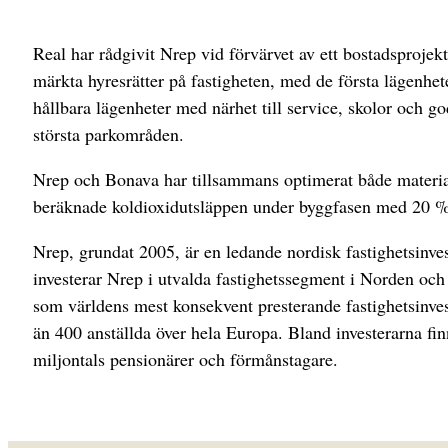
Real har rådgivit Nrep vid förvärvet av ett bostadsproj
märkta hyresrätter på fastigheten, med de första lägenh
hållbara lägenheter med närhet till service, skolor och go
största parkområden.
Nrep och Bonava har tillsammans optimerat både material
beräknade koldioxidutsläppen under byggfasen med 20 %
Nrep, grundat 2005, är en ledande nordisk fastighetsinves
investerar Nrep i utvalda fastighetssegment i Norden och
som världens mest konsekvent presterande fastighetsinves
än 400 anställda över hela Europa. Bland investerarna finn
miljontals pensionärer och förmånstagare.