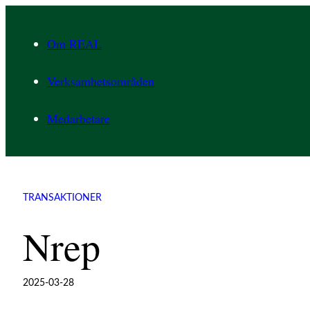
Hoppa
till
Om REAL
innehåll
Verksamhetsområden
Medarbetare
TRANSAKTIONER
Nrep
2025-03-28