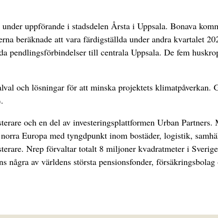
ekt under uppförande i stadsdelen Årsta i Uppsala. Bonava ko
eterna beräknade att vara färdigställda under andra kvartalet
da pendlingsförbindelser till centrala Uppsala. De fem huskrop
val och lösningar för att minska projektets klimatpåverkan. 
.
terare och en del av investeringsplattformen Urban Partners. Me
 norra Europa med tyngdpunkt inom bostäder, logistik, samhäll
terare. Nrep förvaltar totalt 8 miljoner kvadratmeter i Sver
s några av världens största pensionsfonder, försäkringsbolag oc