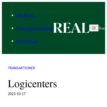
Hoppa
till
Om REAL
innehåll
Verksamhetsområden
Sven
Medarbetare
TRANSAKTIONER
Logicenters
2023-10-17