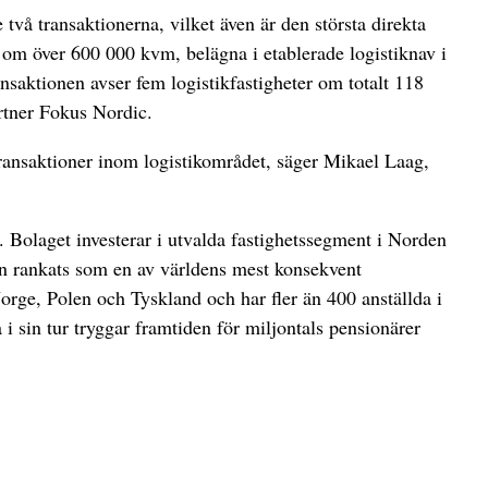
å transaktionerna, vilket även är den största direkta
a om över 600 000 kvm, belägna i etablerade logistiknav i
saktionen avser fem logistikfastigheter om totalt 118
rtner Fokus Nordic.
transaktioner inom logistikområdet, säger Mikael Laag,
t. Bolaget investerar i utvalda fastighetssegment i Norden
len rankats som en av världens mest konsekvent
Norge, Polen och Tyskland och har fler än 400 anställda i
 i sin tur tryggar framtiden för miljontals pensionärer