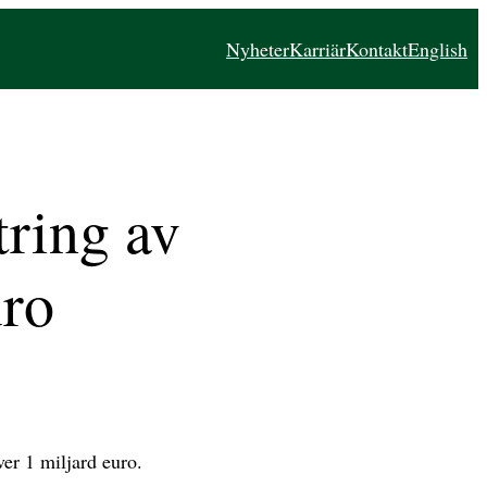
Nyheter
Karriär
Kontakt
English
ring av
uro
er 1 miljard euro.