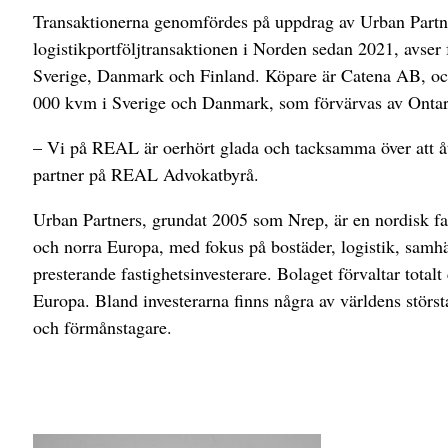
Transaktionerna genomfördes på uppdrag av Urban Partner
logistikportföljtransaktionen i Norden sedan 2021, avser 
Sverige, Danmark och Finland. Köpare är Catena AB, och t
000 kvm i Sverige och Danmark, som förvärvas av Ontari
– Vi på REAL är oerhört glada och tacksamma över att åte
partner på REAL Advokatbyrå.
Urban Partners, grundat 2005 som Nrep, är en nordisk fast
och norra Europa, med fokus på bostäder, logistik, samhäl
presterande fastighetsinvesterare. Bolaget förvaltar tota
Europa. Bland investerarna finns några av världens största
och förmånstagare.