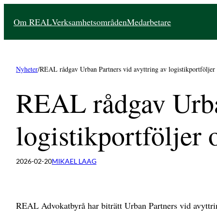
Hoppa
Om REAL
Verksamhetsområden
Medarbetare
till
innehåll
Nyheter
/
REAL rådgav Urban Partners vid avyttring av logistikportföljer
REAL rådgav Urban
logistikportföljer
2026-02-20
MIKAEL LAAG
REAL Advokatbyrå har biträtt Urban Partners vid avyttri