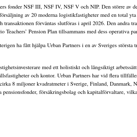
s fonder NSF III, NSF IV, NSF V och NIP. Den större av de tv
försäljning av 20 moderna logistikfastigheter med en total yt
ransaktionen förväntas slutföras i april 2026. Den andra tran
o Teachers’ Pension Plan tillsammans med dess operativa pa
rigen ha fått hjälpa Urban Partners i en av Sveriges största 
ighetsinvesterare med ett holistiskt och långsiktigt arbetssät
lsfastigheter och kontor. Urban Partners har vid flera tillfäl
lt cirka 8 miljoner kvadratmeter i Sverige, Finland, Danmark, 
 pensionsfonder, försäkringsbolag och kapitalförvaltare, vilka