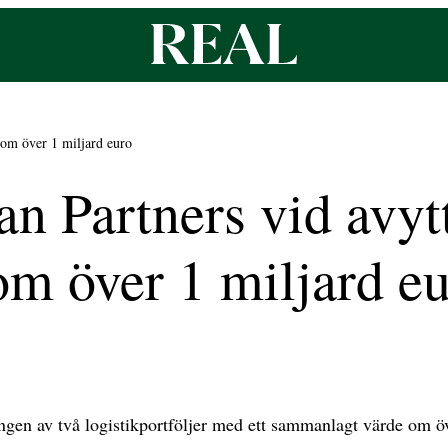
 om över 1 miljard euro
 Partners vid avytt
 om över 1 miljard e
ngen av två logistikportföljer med ett sammanlagt värde om öv