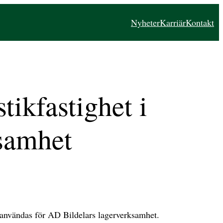
Nyheter
Karriär
Kontakt
tikfastighet i
ksamhet
t användas för AD Bildelars lagerverksamhet.