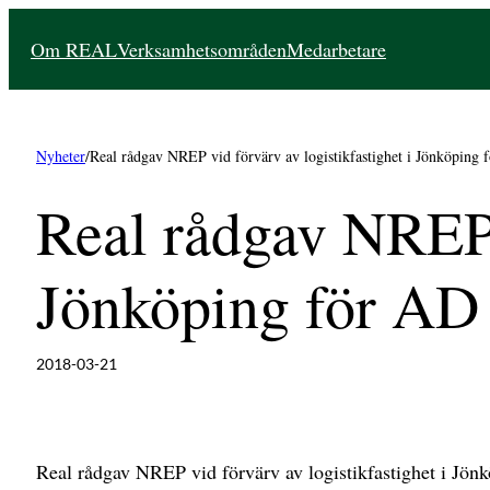
Hoppa
Om REAL
Verksamhetsområden
Medarbetare
till
innehåll
Nyheter
/
Real rådgav NREP vid förvärv av logistikfastighet i Jönköping 
Real rådgav NREP v
Jönköping för AD 
2018-03-21
Real rådgav NREP vid förvärv av logistikfastighet i Jön