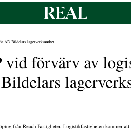
för AD Bildelars lagerverksamhet
id förvärv av logis
Bildelars lagerver
köping från Reach Fastigheter. Logistikfastigheten kommer at