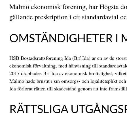
Malmö ekonomisk förening, har Högsta doms
gällande preskription i ett standardavtal o
OMSTÄNDIGHETER I 
HSB Bostadsrättsförening Ida (Brf Ida) är en av de stör
ekonomisk förvaltning, med hänvisning till standardavta
2017 drabbades Brf Ida av ekonomisk brottslighet, vilke
Malmö hade brustit i sin omsorgs- och lojalitetsplikt oc
Ida förlorat rätten till skadestånd genom att inte framställ
RÄTTSLIGA UTGÅNG