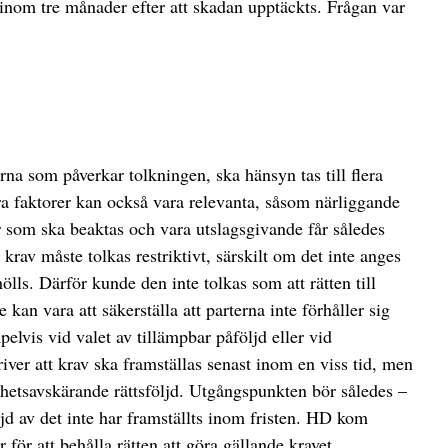
 inom tre månader efter att skadan upptäckts. Frågan var
rna som påverkar tolkningen, ska hänsyn tas till flera
dra faktorer kan också vara relevanta, såsom närliggande
er som ska beaktas och vara utslagsgivande får således
krav måste tolkas restriktivt, särskilt om det inte anges
ölls. Därför kunde den inte tolkas som att rätten till
an vara att säkerställa att parterna inte förhåller sig
elvis vid valet av tillämpbar påföljd eller vid
ver att krav ska framställas senast inom en viss tid, men
ttighetsavskärande rättsföljd. Utgångspunkten bör således –
öljd av det inte har framställts inom fristen. HD kom
för att behålla rätten att göra gällande kravet.