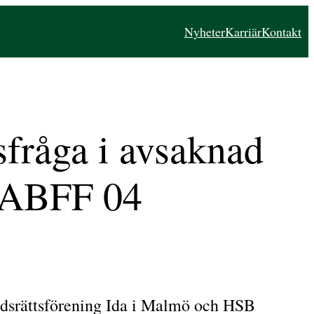
Nyheter
Karriär
Kontakt
sfråga i avsaknad
t ABFF 04
adsrättsförening Ida i Malmö och HSB