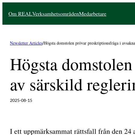
Hoppa
Om REAL
Verksamhetsområden
Medarbetare
till
innehåll
Newsletter Articles
/
Högsta domstolen prövar preskriptionsfråga i avsakna
Högsta domstolen 
av särskild regler
2025-08-15
I ett uppmärksammat rättsfall från den 2