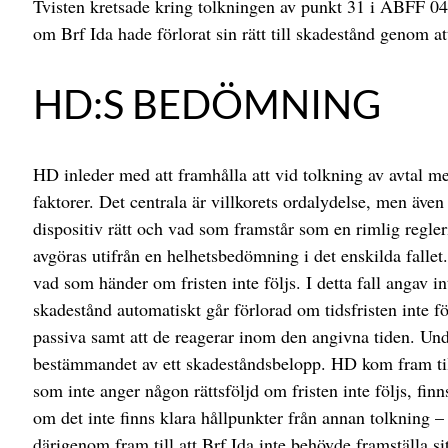
Tvisten kretsade kring tolkningen av punkt 31 i ABFF 04,
om Brf Ida hade förlorat sin rätt till skadestånd genom att
HD:S BEDÖMNING
HD inleder med att framhålla att vid tolkning av avtal me
faktorer. Det centrala är villkorets ordalydelse, men äve
dispositiv rätt och vad som framstår som en rimlig regler
avgöras utifrån en helhetsbedömning i det enskilda fallet.
vad som händer om fristen inte följs. I detta fall angav i
skadestånd automatiskt går förlorad om tidsfristen inte fö
passiva samt att de reagerar inom den angivna tiden. Unde
bestämmandet av ett skadeståndsbelopp. HD kom fram till 
som inte anger någon rättsföljd om fristen inte följs, finn
om det inte finns klara hållpunkter från annan tolkning – v
därigenom fram till att Brf Ida inte behövde framställa si