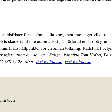
tidsfrister för att framställa krav, men inte anger vilka rätts
pelvis skadestånd inte automatiskt går förlorad enbart på grund av
 finns klara hållpunkter för en annan tolkning. Rättsfallet bely
r information om domen, vänligen kontakta Tom Hofset, Partn
72 588 54 28.
Mejl:
th@realadv.se
,
ve@realadv.se
.
områden