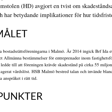
tolen (HD) avgjort en tvist om skadeståndsan
ch har betydande implikationer för hur tidsfrist
MÅLET
sta bostadsrättsföreningarna i Malmö. År 2014 ingick Brf Id
let Allmänna bestämmelser för entreprenader inom fastighets
t ledde till att föreningen krävde skadestånd på cirka 55 mi
h agerat vårdslöst. HSB Malmö bestred talan och invände bland
a anspråket i rätt tid.
SPUNKTER