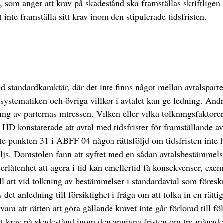
 som anger att krav på skadestånd ska framställas skriftligen
 inte framställa sitt krav inom den stipulerade tidsfristen.
d standardkaraktär, där det inte finns något mellan avtalsparte
n systematiken och övriga villkor i avtalet kan ge ledning. An
ing av parternas intressen. Vilken eller vilka tolkningsfaktor
 HD konstaterade att avtal med tidsfrister för framställande av 
nte punkten 31 i ABFF 04 någon rättsföljd om tidsfristen inte h
ljs. Domstolen fann att syftet med en sådan avtalsbestämmelse k
rlåtenhet att agera i tid kan emellertid få konsekvenser, exemp
att vid tolkning av bestämmelser i standardavtal som föreskri
s det anledning till försiktighet i fråga om att tolka in en rä
ara att rätten att göra gällande kravet inte går förlorad till f
tt krav på skadestånd inom den angivna fristen om tre månader 