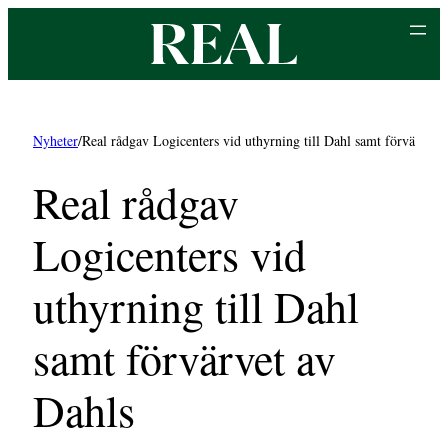
Hoppa
till
innehåll
Nyheter
/
Real rådgav Logicenters vid uthyrning till Dahl samt förvärvet a
Real rådgav
Logicenters vid
uthyrning till Dahl
samt förvärvet av
Dahls