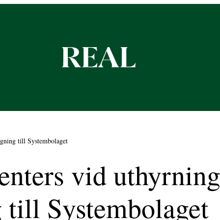
ggning till Systembolaget
nters vid uthyrning
 till Systembolaget