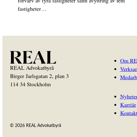
förvärv av fyra fastigheter samt avyttring av fem
fastigheter…
Om R
REAL Advokatbyrå
Verksa
Birger Jarlsgatan 2, plan 3
Medarb
114 34 Stockholm
Nyhete
Karriär
Kontak
© 2026 REAL Advokatbyrå