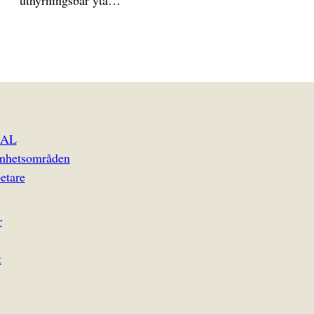
uthyrningsbar yta…
EAL
mhetsområden
etare
r
t