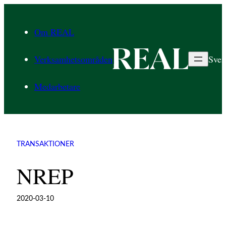
Hoppa
till
Om REAL
innehåll
Verksamhetsområden
Sven
Medarbetare
TRANSAKTIONER
NREP
2020-03-10