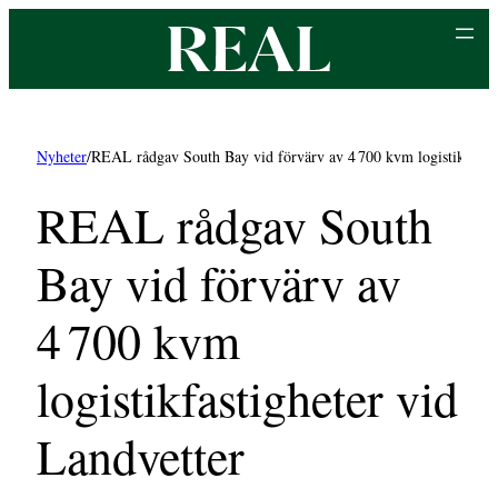
Hoppa
till
innehåll
Nyheter
/
REAL rådgav South Bay vid förvärv av 4 700 kvm logistikfastig
REAL rådgav South
Bay vid förvärv av
4 700 kvm
logistikfastigheter vid
Landvetter