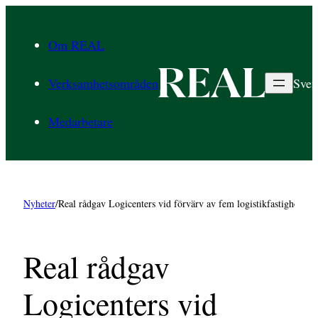
Hoppa
till
Om REAL
innehåll
Verksamhetsområden
Sven
Medarbetare
Nyheter
/
Real rådgav Logicenters vid förvärv av fem logistikfastigheter f
Real rådgav
Logicenters vid