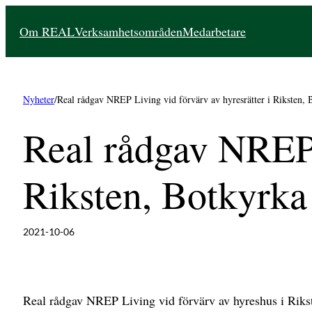
Hoppa
Om REAL
Verksamhetsområden
Medarbetare
till
innehåll
Nyheter
/
Real rådgav NREP Living vid förvärv av hyresrätter i Riksten, 
Real rådgav NREP 
Riksten, Botkyrka
2021-10-06
Real rådgav NREP Living vid förvärv av hyreshus i Rikst