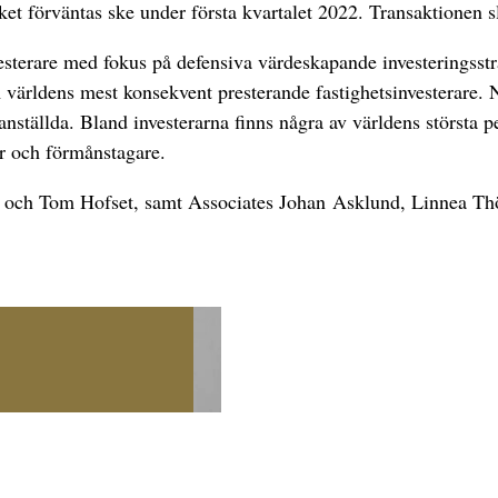
ket förväntas ske under första kvartalet 2022. Transaktionen s
sterare med fokus på defensiva värdeskapande investeringsstr
ärldens mest konsekvent presterande fastighetsinvesterare. N
ällda. Bland investerarna finns några av världens största pe
er och förmånstagare.
ad och Tom Hofset, samt Associates Johan Asklund, Linnea T