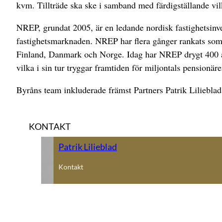
kvm. Tillträde ska ske i samband med färdigställande vil
NREP, grundat 2005, är en ledande nordisk fastighetsinve
fastighetsmarknaden. NREP har flera gånger rankats som v
Finland, Danmark och Norge. Idag har NREP drygt 400 anst
vilka i sin tur tryggar framtiden för miljontals pensionär
Byråns team inkluderade främst Partners Patrik Liliebl
KONTAKT
Patrik Lilieblad
Kontakt