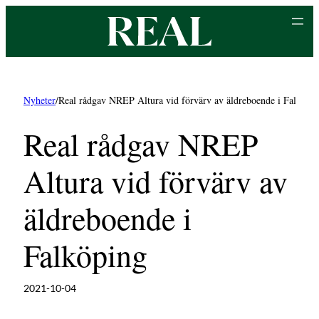
Hoppa
till
innehåll
Nyheter
/
Real rådgav NREP Altura vid förvärv av äldreboende i Falköpi
Real rådgav NREP
Altura vid förvärv av
äldreboende i
Falköping
2021-10-04