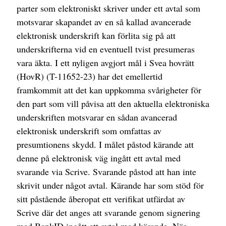
parter som elektroniskt skriver under ett avtal som
motsvarar skapandet av en så kallad avancerade
elektronisk underskrift kan förlita sig på att
underskrifterna vid en eventuell tvist presumeras
vara äkta. I ett nyligen avgjort mål i Svea hovrätt
(HovR) (T-11652-23) har det emellertid
framkommit att det kan uppkomma svårigheter för
den part som vill påvisa att den aktuella elektroniska
underskriften motsvarar en sådan avancerad
elektronisk underskrift som omfattas av
presumtionens skydd. I målet påstod kärande att
denne på elektronisk väg ingått ett avtal med
svarande via Scrive. Svarande påstod att han inte
skrivit under något avtal. Kärande har som stöd för
sitt påstående åberopat ett verifikat utfärdat av
Scrive där det anges att svarande genom signering