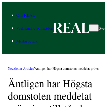
Hoppa
till
Om REAL
innehåll
Verksamhetsområden
Sven
Medarbetare
Newsletter Articles
/
Äntligen har Högsta domstolen meddelat prövningstill
Äntligen har Högsta
domstolen meddelat