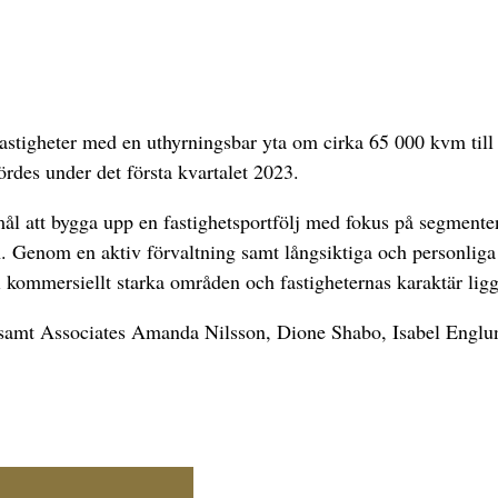
fastigheter med en uthyrningsbar yta om cirka 65 000 kvm till
rdes under det första kvartalet 2023.
l att bygga upp en fastighetsportfölj med fokus på segmenten 
 Genom en aktiv förvaltning samt långsiktiga och personliga d
 i kommersiellt starka områden och fastigheternas karaktär lig
d samt Associates Amanda Nilsson, Dione Shabo, Isabel Engl