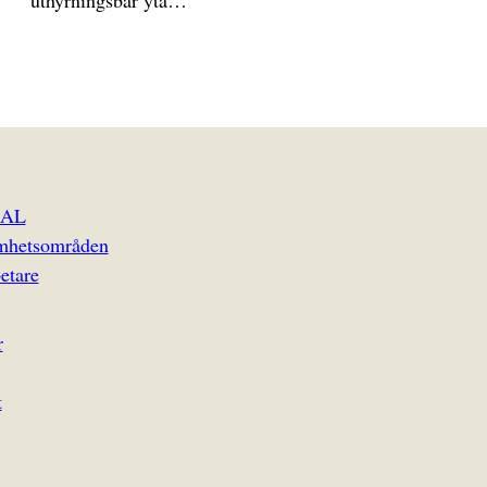
uthyrningsbar yta…
EAL
mhetsområden
etare
r
t