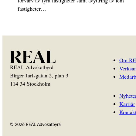
förvärv av fyra fastigheter samt avyttring av fem
fastigheter…
Om R
REAL Advokatbyrå
Verksa
Birger Jarlsgatan 2, plan 3
Medarb
114 34 Stockholm
Nyhete
Karriär
Kontak
© 2026 REAL Advokatbyrå