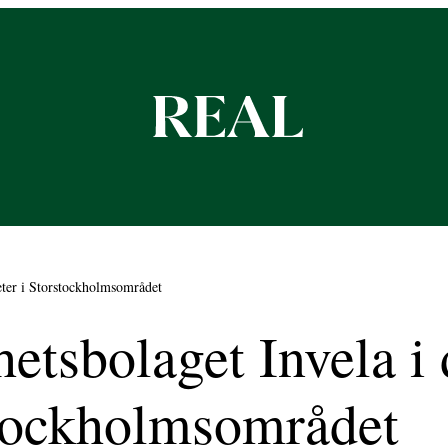
heter i Storstockholmsområdet
hetsbolaget Invela i
rstockholmsområdet