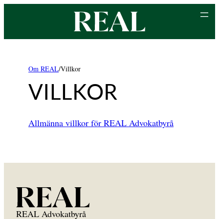
Hoppa
till
innehåll
Om REAL
/
Villkor
VILLKOR
Allmänna villkor för REAL Advokatbyrå
REAL Advokatbyrå